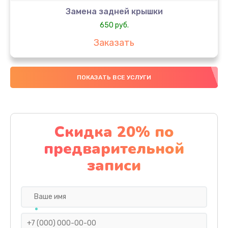
Замена задней крышки
650 руб.
Заказать
Замена аккумулятора
ПОКАЗАТЬ ВСЕ УСЛУГИ
4000 руб.
Заказать
Замена материнской платы
Скидка 20% по
1100 руб.
предварительной
Заказать
записи
Замена масла
750 руб.
Заказать