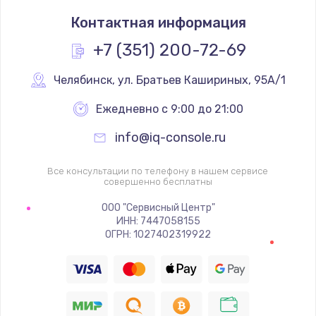
Замена термостата
Контактная информация
1200 руб.
Заказать
+7 (351) 200-72-69
Замена реле
Челябинск
,
 ул. Братьев Кашириных, 95А/1
1000 руб.
Ежедневно с 9:00 до 21:00
Заказать
info@iq-console.ru
Замена термопредохранителя
Все консультации по телефону в нашем сервисе
700 руб.
совершенно бесплатны
Заказать
ООО "Сервисный Центр"
ИНН: 7447058155
ОГРН: 1027402319922
Замена ТЭНа
2500 руб.
Заказать
Замена шнура