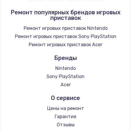
1400 руб.
Ремонт популярных брендов игровых
приставок
Заказать
Ремонт игровых приставок Nintendo
Замена / ремонт электронного модуля
Ремонт игровых приставок Sony PlayStation
управления
Ремонт игровых приставок Acer
600 руб.
Заказать
Бренды
Nintendo
Замена конфорки
Sony PlayStation
1100 руб.
Acer
Заказать
О сервисе
Замена платы сенсора
Цены на ремонт
900 руб.
Гарантия
Заказать
Отзывы