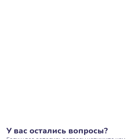
Ремонт цепи питания
2500 руб.
Заказать
Замена видеоадаптера (видеокарты)
1800 руб.
Заказать
Замена, перепайка чипа
1300 руб.
Заказать
Замена HDMI-разъема
650 руб.
Заказать
У вас остались вопросы?