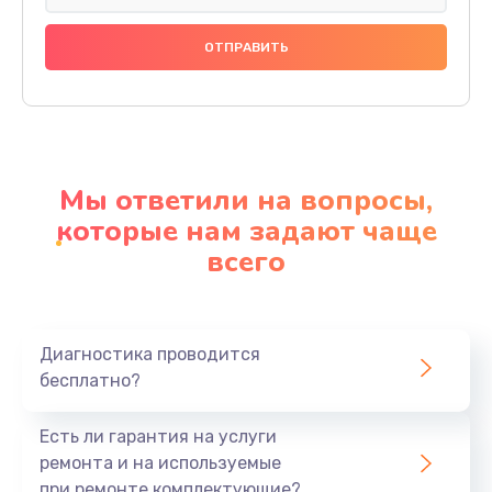
Замена праймера
1000 руб.
Заказать
Ремонт материнской платы
4500 руб.
Мы ответили на вопросы,
Заказать
которые нам задают чаще
всего
Профилактическая чистка
1000 руб.
Заказать
Диагностика проводится
бесплатно?
Прошивка BIOS
1920 руб.
Есть ли гарантия на услуги
Заказать
ремонта и на используемые
при ремонте комплектующие?