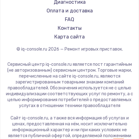
Диагностика
Замена регулятора режимов конфорки
Оплата и доставка
900 руб.
FAQ
Заказать
Контакты
Карта сайта
Замена сенсорного датчика
1300 руб.
© iq-console.ru
2026
— Ремонт игровых приставок.
Заказать
Сервисный центр iq-console.ru является пост гарантийным
(не авторизованным) сервисным центром. Торговые марки,
Замена сигнальной лампы
перечисленные на сайте iq-console.ru, являются
1200 руб.
зарегистрированным товарными знаками компаний
правообладателей. Обозначения используется не с целью
Заказать
индивидуализации соответствующих услуг по ремонту, а с
целью информирования потребителей о предоставляемых
услугах в отношении техники правообладателя
Замена системной платы
1500 руб.
Сайт iq-console.ru, а также вся информация об услугах и
ценах, предоставленная на нём, носит исключительно
Заказать
информационный характер и ни при каких условиях не
является публичной офертой, определяемой положениями