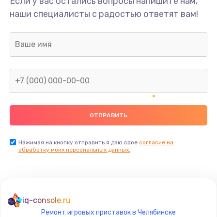
Если у вас остались вопросы напишите нам,
Замена/Pемонт карбюратора
наши специалисты с радостью ответят вам!
1300 руб.
Заказать
Ремонт капиллярной трубки
400 руб.
Заказать
Замена блока питания
1000 руб.
Заказать
Нажимая на кнопку отправить я даю свое
согласие на
обработку моих персональных данных.
Прошивка / разблокировка
900 руб.
Заказать
iq-console.ru
Ремонт игровых приставок в Челябинске