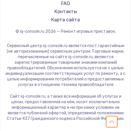
FAQ
Заказать
Контакты
Карта сайта
Замена сенсорного датчика
1300 руб.
© iq-console.ru
2026
— Ремонт игровых приставок.
Заказать
Сервисный центр iq-console.ru является пост гарантийным
(не авторизованным) сервисным центром. Торговые марки,
Замена сигнальной лампы
перечисленные на сайте iq-console.ru, являются
1200 руб.
зарегистрированным товарными знаками компаний
правообладателей. Обозначения используется не с целью
Заказать
индивидуализации соответствующих услуг по ремонту, а с
целью информирования потребителей о предоставляемых
услугах в отношении техники правообладателя
Замена системной платы
1500 руб.
Сайт iq-console.ru, а также вся информация об услугах и
ценах, предоставленная на нём, носит исключительно
Заказать
информационный характер и ни при каких условиях не
является публичной офертой, определяемой положениями
Замена температурного датчика
Статьи 437 Гражданского кодекса Российской Федерации.
2500 руб.