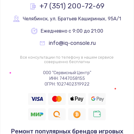
Заказать
+7 (351) 200-72-69
Замена реле
Челябинск
,
 ул. Братьев Кашириных, 95А/1
1000 руб.
Ежедневно с 9:00 до 21:00
Заказать
info@iq-console.ru
Замена термопредохранителя
Все консультации по телефону в нашем сервисе
700 руб.
совершенно бесплатны
Заказать
ООО "Сервисный Центр"
ИНН: 7447058155
ОГРН: 1027402319922
Замена ТЭНа
2500 руб.
Заказать
Замена шнура
1400 руб.
Ремонт популярных брендов игровых