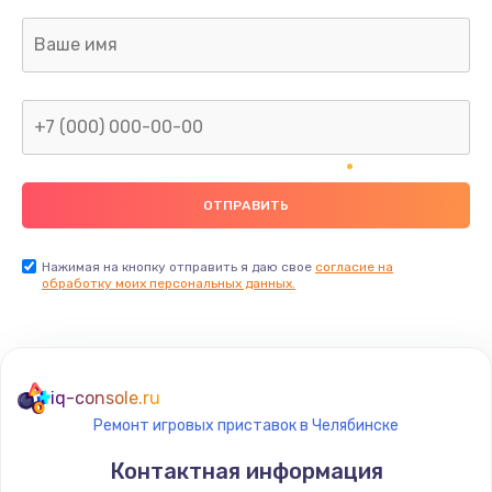
Заказать
Ремонт капиллярной трубки
400 руб.
Заказать
Замена блока питания
1000 руб.
Заказать
Нажимая на кнопку отправить я даю свое
согласие на
обработку моих персональных данных.
Прошивка / разблокировка
900 руб.
Заказать
iq-console.ru
Ремонт игровых приставок в Челябинске
Замена термостата
Контактная информация
1200 руб.