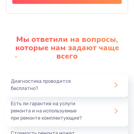
Заказать
Ремонт материнской платы
4500 руб.
Мы ответили на вопросы,
Заказать
которые нам задают чаще
всего
Профилактическая чистка
1000 руб.
Заказать
Диагностика проводится
бесплатно?
Прошивка BIOS
1920 руб.
Есть ли гарантия на услуги
Заказать
ремонта и на используемые
при ремонте комплектующие?
Замена северного моста
1440 руб.
Стоимость ремонта может