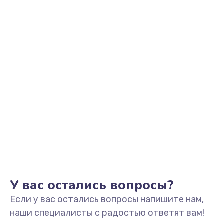
Заказать
Замена видеоадаптера (видеокарты)
1800 руб.
Заказать
Замена, перепайка чипа
1300 руб.
Заказать
Замена HDMI-разъема
650 руб.
Заказать
У вас остались вопросы?
Если у вас остались вопросы напишите нам,
Замена/Pемонт карбюратора
наши специалисты с радостью ответят вам!
1300 руб.