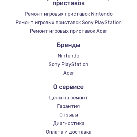
приставок
Заказать
Ремонт игровых приставок Nintendo
Замена / ремонт электронного модуля
Ремонт игровых приставок Sony PlayStation
управления
Ремонт игровых приставок Acer
600 руб.
Заказать
Бренды
Nintendo
Замена конфорки
Sony PlayStation
1100 руб.
Acer
Заказать
О сервисе
Замена платы сенсора
Цены на ремонт
900 руб.
Гарантия
Заказать
Отзывы
Диагностика
Замена регулятора режимов конфорки
Оплата и доставка
900 руб.