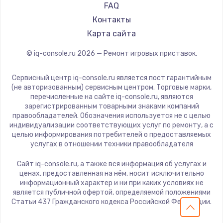
FAQ
Заказать
Контакты
Карта сайта
Замена сенсорного датчика
1300 руб.
© iq-console.ru
2026
— Ремонт игровых приставок.
Заказать
Сервисный центр iq-console.ru является пост гарантийным
(не авторизованным) сервисным центром. Торговые марки,
Замена сигнальной лампы
перечисленные на сайте iq-console.ru, являются
1200 руб.
зарегистрированным товарными знаками компаний
правообладателей. Обозначения используется не с целью
Заказать
индивидуализации соответствующих услуг по ремонту, а с
целью информирования потребителей о предоставляемых
услугах в отношении техники правообладателя
Замена системной платы
1500 руб.
Сайт iq-console.ru, а также вся информация об услугах и
ценах, предоставленная на нём, носит исключительно
Заказать
информационный характер и ни при каких условиях не
является публичной офертой, определяемой положениями
Замена температурного датчика
Статьи 437 Гражданского кодекса Российской Федерации.
2500 руб.