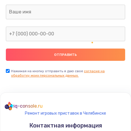
Заказать
Ремонт капиллярной трубки
400 руб.
Заказать
Замена блока питания
1000 руб.
Заказать
Нажимая на кнопку отправить я даю свое
согласие на
обработку моих персональных данных.
Прошивка / разблокировка
900 руб.
Заказать
iq-console.ru
Ремонт игровых приставок в Челябинске
Замена термостата
Контактная информация
1200 руб.