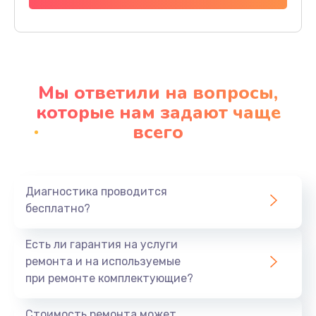
Заказать
Ремонт материнской платы
4500 руб.
Мы ответили на вопросы,
Заказать
которые нам задают чаще
всего
Профилактическая чистка
1000 руб.
Заказать
Диагностика проводится
бесплатно?
Прошивка BIOS
1920 руб.
Есть ли гарантия на услуги
Заказать
ремонта и на используемые
при ремонте комплектующие?
Замена северного моста
1440 руб.
Стоимость ремонта может