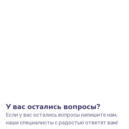
Заказать
Замена видеоадаптера (видеокарты)
1800 руб.
Заказать
Замена, перепайка чипа
1300 руб.
Заказать
Замена HDMI-разъема
650 руб.
Заказать
У вас остались вопросы?
Если у вас остались вопросы напишите нам,
Замена/Pемонт карбюратора
наши специалисты с радостью ответят вам!
1300 руб.