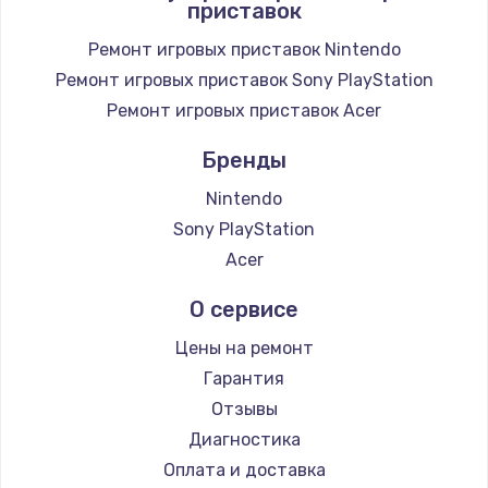
приставок
Заказать
Ремонт игровых приставок Nintendo
Замена / ремонт электронного модуля
Ремонт игровых приставок Sony PlayStation
управления
Ремонт игровых приставок Acer
600 руб.
Заказать
Бренды
Nintendo
Замена конфорки
Sony PlayStation
1100 руб.
Acer
Заказать
О сервисе
Замена платы сенсора
Цены на ремонт
900 руб.
Гарантия
Заказать
Отзывы
Диагностика
Замена регулятора режимов конфорки
Оплата и доставка
900 руб.