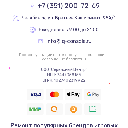
Заказать
+7 (351) 200-72-69
Замена реле
Челябинск
,
 ул. Братьев Кашириных, 95А/1
1000 руб.
Ежедневно с 9:00 до 21:00
Заказать
info@iq-console.ru
Замена термопредохранителя
Все консультации по телефону в нашем сервисе
700 руб.
совершенно бесплатны
Заказать
ООО "Сервисный Центр"
ИНН: 7447058155
ОГРН: 1027402319922
Замена ТЭНа
2500 руб.
Заказать
Замена шнура
1400 руб.
Ремонт популярных брендов игровых