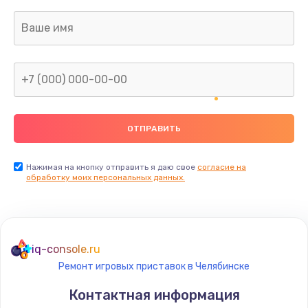
Заказать
Ремонт капиллярной трубки
400 руб.
Заказать
Замена блока питания
1000 руб.
Заказать
Нажимая на кнопку отправить я даю свое
согласие на
обработку моих персональных данных.
Прошивка / разблокировка
900 руб.
Заказать
iq-console.ru
Ремонт игровых приставок в Челябинске
Замена термостата
Контактная информация
1200 руб.