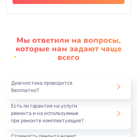
Заказать
Ремонт материнской платы
4500 руб.
Мы ответили на вопросы,
Заказать
которые нам задают чаще
всего
Профилактическая чистка
1000 руб.
Заказать
Диагностика проводится
бесплатно?
Прошивка BIOS
1920 руб.
Есть ли гарантия на услуги
Заказать
ремонта и на используемые
при ремонте комплектующие?
Замена северного моста
1440 руб.
Стоимость ремонта может