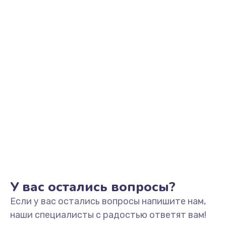
Заказать
Замена видеоадаптера (видеокарты)
1800 руб.
Заказать
Замена, перепайка чипа
1300 руб.
Заказать
Замена HDMI-разъема
650 руб.
Заказать
У вас остались вопросы?
Если у вас остались вопросы напишите нам,
Замена/Pемонт карбюратора
наши специалисты с радостью ответят вам!
1300 руб.