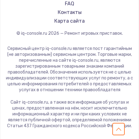
FAQ
Заказать
Контакты
Карта сайта
Замена сенсорного датчика
1300 руб.
© iq-console.ru
2026
— Ремонт игровых приставок.
Заказать
Сервисный центр iq-console.ru является пост гарантийным
(не авторизованным) сервисным центром. Торговые марки,
Замена сигнальной лампы
перечисленные на сайте iq-console.ru, являются
1200 руб.
зарегистрированным товарными знаками компаний
правообладателей. Обозначения используется не с целью
Заказать
индивидуализации соответствующих услуг по ремонту, а с
целью информирования потребителей о предоставляемых
услугах в отношении техники правообладателя
Замена системной платы
1500 руб.
Сайт iq-console.ru, а также вся информация об услугах и
ценах, предоставленная на нём, носит исключительно
Заказать
информационный характер и ни при каких условиях не
является публичной офертой, определяемой положениями
Замена температурного датчика
Статьи 437 Гражданского кодекса Российской Федерации.
2500 руб.