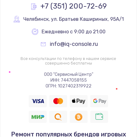
Заказать
+7 (351) 200-72-69
Замена реле
Челябинск
,
 ул. Братьев Кашириных, 95А/1
1000 руб.
Ежедневно с 9:00 до 21:00
Заказать
info@iq-console.ru
Замена термопредохранителя
Все консультации по телефону в нашем сервисе
700 руб.
совершенно бесплатны
Заказать
ООО "Сервисный Центр"
ИНН: 7447058155
ОГРН: 1027402319922
Замена ТЭНа
2500 руб.
Заказать
Замена шнура
1400 руб.
Ремонт популярных брендов игровых