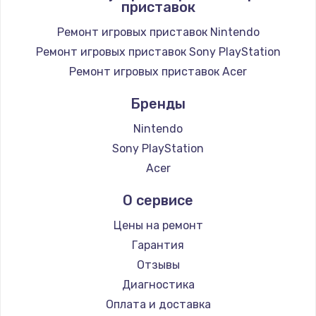
приставок
Заказать
Ремонт игровых приставок Nintendo
Замена / ремонт электронного модуля
Ремонт игровых приставок Sony PlayStation
управления
Ремонт игровых приставок Acer
600 руб.
Заказать
Бренды
Nintendo
Замена конфорки
Sony PlayStation
1100 руб.
Acer
Заказать
О сервисе
Замена платы сенсора
Цены на ремонт
900 руб.
Гарантия
Заказать
Отзывы
Диагностика
Замена регулятора режимов конфорки
Оплата и доставка
900 руб.