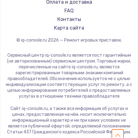
Оплата и доставка
900 руб.
FAQ
Заказать
Контакты
Карта сайта
Замена сенсорного датчика
1300 руб.
© iq-console.ru
2026
— Ремонт игровых приставок.
Заказать
Сервисный центр iq-console.ru является пост гарантийным
(не авторизованным) сервисным центром. Торговые марки,
Замена сигнальной лампы
перечисленные на сайте iq-console.ru, являются
1200 руб.
зарегистрированным товарными знаками компаний
правообладателей. Обозначения используется не с целью
Заказать
индивидуализации соответствующих услуг по ремонту, а с
целью информирования потребителей о предоставляемых
услугах в отношении техники правообладателя
Замена системной платы
1500 руб.
Сайт iq-console.ru, а также вся информация об услугах и
ценах, предоставленная на нём, носит исключительно
Заказать
информационный характер и ни при каких условиях не
является публичной офертой, определяемой положениями
Замена температурного датчика
Статьи 437 Гражданского кодекса Российской Федерации.