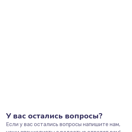
2500 руб.
Заказать
Замена видеоадаптера (видеокарты)
1800 руб.
Заказать
Замена, перепайка чипа
1300 руб.
Заказать
Замена HDMI-разъема
650 руб.
Заказать
У вас остались вопросы?
Если у вас остались вопросы напишите нам,
Замена/Pемонт карбюратора