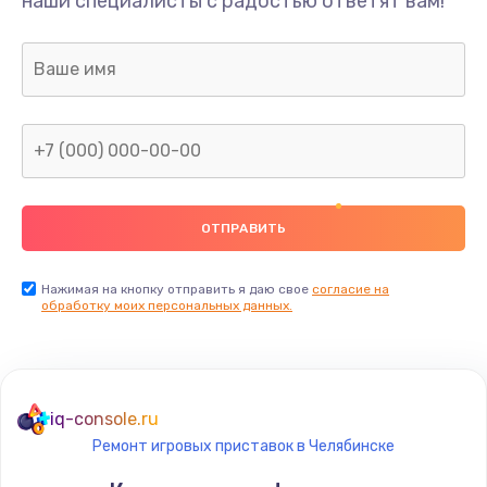
наши специалисты с радостью ответят вам!
1300 руб.
Заказать
Ремонт капиллярной трубки
400 руб.
Заказать
Замена блока питания
1000 руб.
Заказать
Нажимая на кнопку отправить я даю свое
согласие на
обработку моих персональных данных.
Прошивка / разблокировка
900 руб.
Заказать
iq-console.ru
Ремонт игровых приставок в Челябинске
Замена термостата