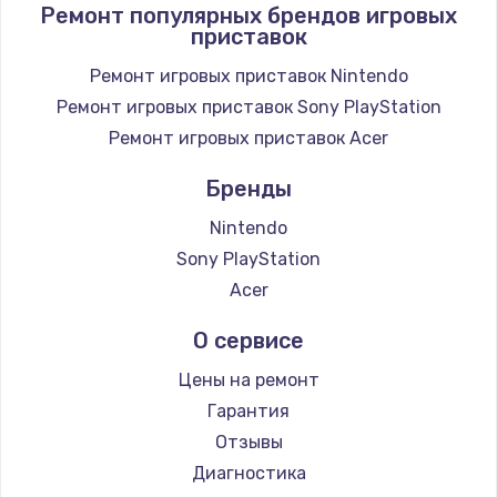
Ремонт популярных брендов игровых
приставок
Заказать
Ремонт игровых приставок Nintendo
Замена / ремонт электронного модуля
Ремонт игровых приставок Sony PlayStation
управления
Ремонт игровых приставок Acer
600 руб.
Заказать
Бренды
Nintendo
Замена конфорки
Sony PlayStation
1100 руб.
Acer
Заказать
О сервисе
Замена платы сенсора
Цены на ремонт
900 руб.
Гарантия
Заказать
Отзывы
Диагностика
Замена регулятора режимов конфорки