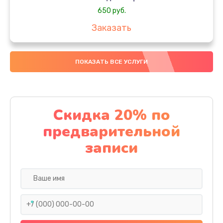
650 руб.
Заказать
Замена аккумулятора
ПОКАЗАТЬ ВСЕ УСЛУГИ
4000 руб.
Заказать
Замена материнской платы
Скидка 20% по
1100 руб.
предварительной
Заказать
записи
Замена масла
750 руб.
Заказать
Замена праймера