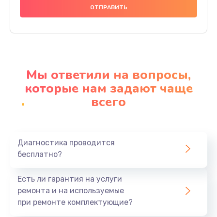
1000 руб.
Заказать
Ремонт материнской платы
4500 руб.
Мы ответили на вопросы,
Заказать
которые нам задают чаще
всего
Профилактическая чистка
1000 руб.
Заказать
Диагностика проводится
бесплатно?
Прошивка BIOS
1920 руб.
Есть ли гарантия на услуги
Заказать
ремонта и на используемые
при ремонте комплектующие?
Замена северного моста