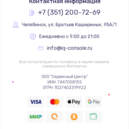
Контактная информация
1200 руб.
Заказать
+7 (351) 200-72-69
Замена реле
Челябинск
,
 ул. Братьев Кашириных, 95А/1
1000 руб.
Ежедневно с 9:00 до 21:00
Заказать
info@iq-console.ru
Замена термопредохранителя
Все консультации по телефону в нашем сервисе
700 руб.
совершенно бесплатны
Заказать
ООО "Сервисный Центр"
ИНН: 7447058155
ОГРН: 1027402319922
Замена ТЭНа
2500 руб.
Заказать
Замена шнура
1400 руб.