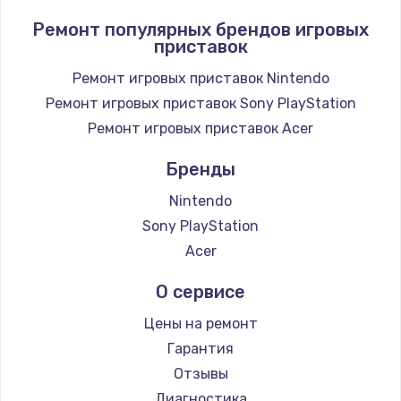
1400 руб.
Ремонт популярных брендов игровых
приставок
Заказать
Ремонт игровых приставок Nintendo
Замена / ремонт электронного модуля
Ремонт игровых приставок Sony PlayStation
управления
Ремонт игровых приставок Acer
600 руб.
Заказать
Бренды
Nintendo
Замена конфорки
Sony PlayStation
1100 руб.
Acer
Заказать
О сервисе
Замена платы сенсора
Цены на ремонт
900 руб.
Гарантия
Заказать
Отзывы
Диагностика