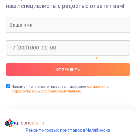
наши специалисты с радостью ответят вам!
1300 руб.
Заказать
Ремонт капиллярной трубки
400 руб.
Заказать
Замена блока питания
1000 руб.
Заказать
Нажимая на кнопку отправить я даю свое
согласие на
обработку моих персональных данных.
Прошивка / разблокировка
900 руб.
Заказать
iq-console.ru
Ремонт игровых приставок в Челябинске
Замена термостата