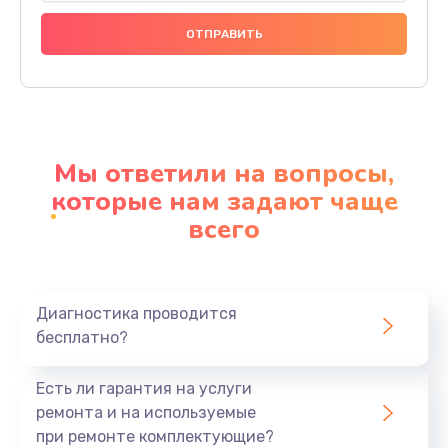
Замена праймера
1000 руб.
Заказать
Ремонт материнской платы
4500 руб.
Мы ответили на вопросы,
Заказать
которые нам задают чаще
всего
Профилактическая чистка
1000 руб.
Заказать
Диагностика проводится
бесплатно?
Прошивка BIOS
1920 руб.
Есть ли гарантия на услуги
Заказать
ремонта и на используемые
при ремонте комплектующие?