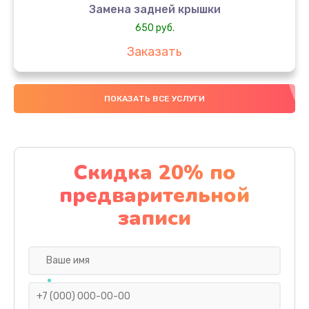
Замена задней крышки
650 руб.
Заказать
Замена аккумулятора
ПОКАЗАТЬ ВСЕ УСЛУГИ
4000 руб.
Заказать
Замена материнской платы
Скидка 20% по
1100 руб.
предварительной
Заказать
записи
Замена масла
750 руб.
Заказать