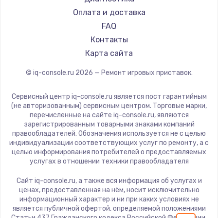
Замена регулятора режимов конфорки
Оплата и доставка
900 руб.
FAQ
Заказать
Контакты
Карта сайта
Замена сенсорного датчика
1300 руб.
© iq-console.ru
2026
— Ремонт игровых приставок.
Заказать
Сервисный центр iq-console.ru является пост гарантийным
(не авторизованным) сервисным центром. Торговые марки,
Замена сигнальной лампы
перечисленные на сайте iq-console.ru, являются
1200 руб.
зарегистрированным товарными знаками компаний
правообладателей. Обозначения используется не с целью
Заказать
индивидуализации соответствующих услуг по ремонту, а с
целью информирования потребителей о предоставляемых
услугах в отношении техники правообладателя
Замена системной платы
1500 руб.
Сайт iq-console.ru, а также вся информация об услугах и
ценах, предоставленная на нём, носит исключительно
Заказать
информационный характер и ни при каких условиях не
является публичной офертой, определяемой положениями
Замена температурного датчика
Статьи 437 Гражданского кодекса Российской Федерации.