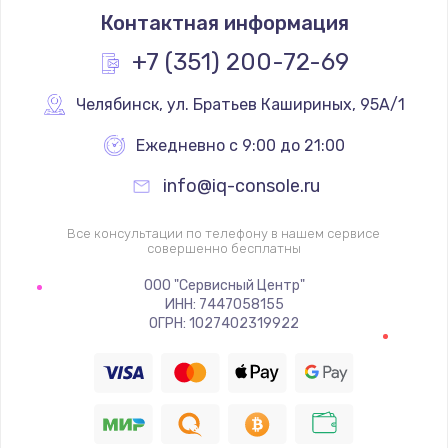
Контактная информация
1200 руб.
Заказать
+7 (351) 200-72-69
Замена реле
Челябинск
,
 ул. Братьев Кашириных, 95А/1
1000 руб.
Ежедневно с 9:00 до 21:00
Заказать
info@iq-console.ru
Замена термопредохранителя
Все консультации по телефону в нашем сервисе
700 руб.
совершенно бесплатны
Заказать
ООО "Сервисный Центр"
ИНН: 7447058155
ОГРН: 1027402319922
Замена ТЭНа
2500 руб.
Заказать
Замена шнура