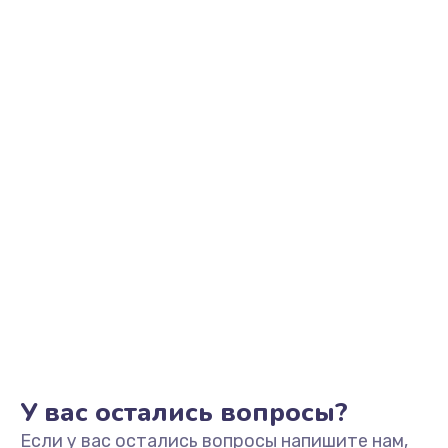
Ремонт цепи питания
2500 руб.
Заказать
Замена видеоадаптера (видеокарты)
1800 руб.
Заказать
Замена, перепайка чипа
1300 руб.
Заказать
Замена HDMI-разъема
650 руб.
Заказать
У вас остались вопросы?
Если у вас остались вопросы напишите нам,
Замена/Pемонт карбюратора