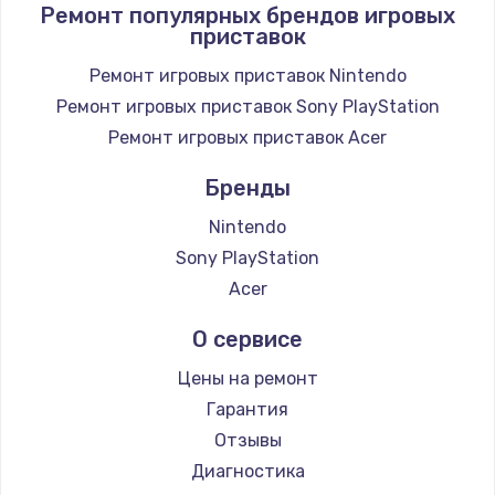
Ремонт популярных брендов игровых
приставок
Заказать
Ремонт игровых приставок Nintendo
Замена / ремонт электронного модуля
Ремонт игровых приставок Sony PlayStation
управления
Ремонт игровых приставок Acer
600 руб.
Заказать
Бренды
Nintendo
Замена конфорки
Sony PlayStation
1100 руб.
Acer
Заказать
О сервисе
Замена платы сенсора
Цены на ремонт
900 руб.
Гарантия
Заказать
Отзывы
Диагностика
Замена регулятора режимов конфорки