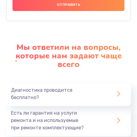
1000 руб.
Заказать
Ремонт материнской платы
4500 руб.
Мы ответили на вопросы,
Заказать
которые нам задают чаще
всего
Профилактическая чистка
1000 руб.
Заказать
Диагностика проводится
бесплатно?
Прошивка BIOS
1920 руб.
Есть ли гарантия на услуги
Заказать
ремонта и на используемые
при ремонте комплектующие?
Замена северного моста