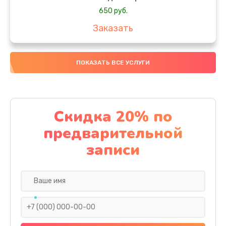
650 руб.
Заказать
Замена аккумулятора
ПОКАЗАТЬ ВСЕ УСЛУГИ
4000 руб.
Заказать
Замена материнской платы
Скидка 20% по
1100 руб.
предварительной
Заказать
записи
Замена масла
750 руб.
Заказать
Замена праймера