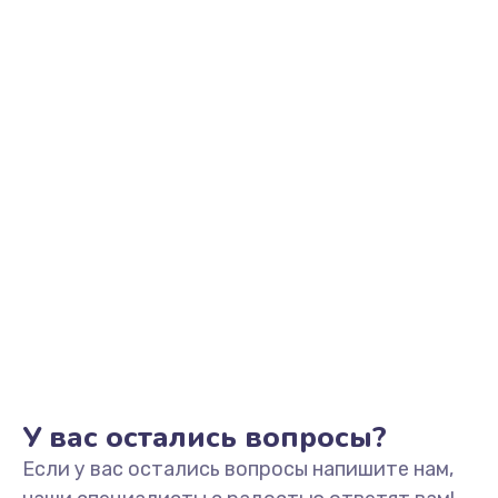
2500 руб.
Заказать
Замена видеоадаптера (видеокарты)
1800 руб.
Заказать
Замена, перепайка чипа
1300 руб.
Заказать
Замена HDMI-разъема
650 руб.
Заказать
У вас остались вопросы?
Если у вас остались вопросы напишите нам,
Замена/Pемонт карбюратора