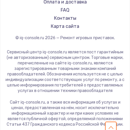
Оплата и доставка
900 руб.
FAQ
Заказать
Контакты
Карта сайта
Замена сенсорного датчика
1300 руб.
© iq-console.ru
2026
— Ремонт игровых приставок.
Заказать
Сервисный центр iq-console.ru является пост гарантийным
(не авторизованным) сервисным центром. Торговые марки,
Замена сигнальной лампы
перечисленные на сайте iq-console.ru, являются
1200 руб.
зарегистрированным товарными знаками компаний
правообладателей. Обозначения используется не с целью
Заказать
индивидуализации соответствующих услуг по ремонту, а с
целью информирования потребителей о предоставляемых
услугах в отношении техники правообладателя
Замена системной платы
1500 руб.
Сайт iq-console.ru, а также вся информация об услугах и
ценах, предоставленная на нём, носит исключительно
Заказать
информационный характер и ни при каких условиях не
является публичной офертой, определяемой положениями
Замена температурного датчика
Статьи 437 Гражданского кодекса Российской Федерации.