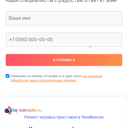
наши специалисты с радостью ответят вам!
1300 руб.
Заказать
Ремонт капиллярной трубки
400 руб.
Заказать
Замена блока питания
1000 руб.
Заказать
Нажимая на кнопку отправить я даю свое
согласие на
обработку моих персональных данных.
Прошивка / разблокировка
900 руб.
Заказать
iq-console.ru
Ремонт игровых приставок в Челябинске
Замена термостата