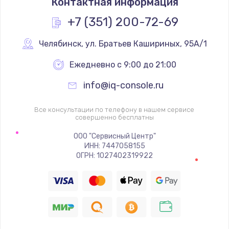
Контактная информация
1200 руб.
Заказать
+7 (351) 200-72-69
Замена реле
Челябинск
,
 ул. Братьев Кашириных, 95А/1
1000 руб.
Ежедневно с 9:00 до 21:00
Заказать
info@iq-console.ru
Замена термопредохранителя
Все консультации по телефону в нашем сервисе
700 руб.
совершенно бесплатны
Заказать
ООО "Сервисный Центр"
ИНН: 7447058155
ОГРН: 1027402319922
Замена ТЭНа
2500 руб.
Заказать
Замена шнура
1400 руб.