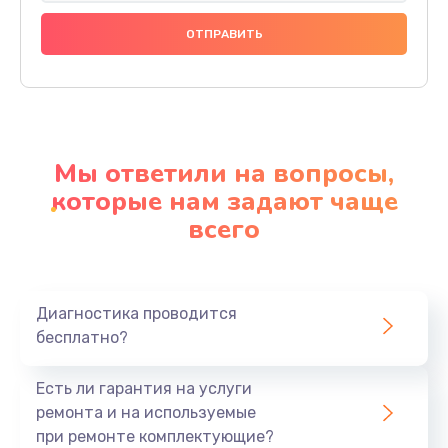
Замена праймера
1000 руб.
Заказать
Ремонт материнской платы
4500 руб.
Мы ответили на вопросы,
Заказать
которые нам задают чаще
всего
Профилактическая чистка
1000 руб.
Заказать
Диагностика проводится
бесплатно?
Прошивка BIOS
1920 руб.
Есть ли гарантия на услуги
Заказать
ремонта и на используемые
при ремонте комплектующие?