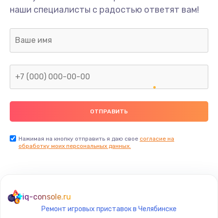
наши специалисты с радостью ответят вам!
1300 руб.
Заказать
Ремонт капиллярной трубки
400 руб.
Заказать
Замена блока питания
1000 руб.
Заказать
Нажимая на кнопку отправить я даю свое
согласие на
обработку моих персональных данных.
Прошивка / разблокировка
900 руб.
Заказать
iq-console.ru
Ремонт игровых приставок в Челябинске
Замена термостата