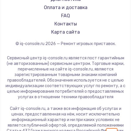
Замена регулятора режимов конфорки
Оплата и доставка
900 руб.
FAQ
Заказать
Контакты
Карта сайта
Замена сенсорного датчика
1300 руб.
© iq-console.ru
2026
— Ремонт игровых приставок.
Заказать
Сервисный центр iq-console.ru является пост гарантийным
(не авторизованным) сервисным центром. Торговые марки,
Замена сигнальной лампы
перечисленные на сайте iq-console.ru, являются
1200 руб.
зарегистрированным товарными знаками компаний
правообладателей. Обозначения используется не с целью
Заказать
индивидуализации соответствующих услуг по ремонту, а с
целью информирования потребителей о предоставляемых
услугах в отношении техники правообладателя
Замена системной платы
1500 руб.
Сайт iq-console.ru, а также вся информация об услугах и
ценах, предоставленная на нём, носит исключительно
Заказать
информационный характер и ни при каких условиях не
является публичной офертой, определяемой положениями
Замена температурного датчика
Статьи 437 Гражданского кодекса Российской Федерации.