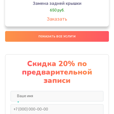
Замена задней крышки
650 руб.
Заказать
Замена аккумулятора
ПОКАЗАТЬ ВСЕ УСЛУГИ
4000 руб.
Заказать
Замена материнской платы
Скидка 20% по
1100 руб.
предварительной
Заказать
записи
Замена масла
750 руб.
Заказать