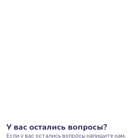
Ремонт цепи питания
2500 руб.
Заказать
Замена видеоадаптера (видеокарты)
1800 руб.
Заказать
Замена, перепайка чипа
1300 руб.
Заказать
Замена HDMI-разъема
650 руб.
Заказать
У вас остались вопросы?
Если у вас остались вопросы напишите нам,
Замена/Pемонт карбюратора