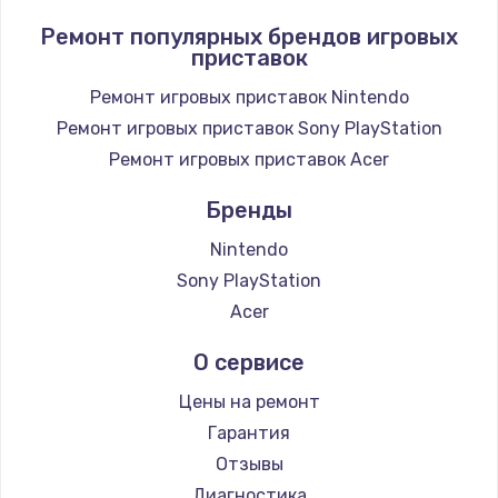
1400 руб.
Ремонт популярных брендов игровых
приставок
Заказать
Ремонт игровых приставок Nintendo
Замена / ремонт электронного модуля
Ремонт игровых приставок Sony PlayStation
управления
Ремонт игровых приставок Acer
600 руб.
Заказать
Бренды
Nintendo
Замена конфорки
Sony PlayStation
1100 руб.
Acer
Заказать
О сервисе
Замена платы сенсора
Цены на ремонт
900 руб.
Гарантия
Заказать
Отзывы
Диагностика