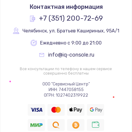
Контактная информация
1200 руб.
Заказать
+7 (351) 200-72-69
Замена реле
Челябинск
,
 ул. Братьев Кашириных, 95А/1
1000 руб.
Ежедневно с 9:00 до 21:00
Заказать
info@iq-console.ru
Замена термопредохранителя
Все консультации по телефону в нашем сервисе
700 руб.
совершенно бесплатны
Заказать
ООО "Сервисный Центр"
ИНН: 7447058155
ОГРН: 1027402319922
Замена ТЭНа
2500 руб.
Заказать
Замена шнура