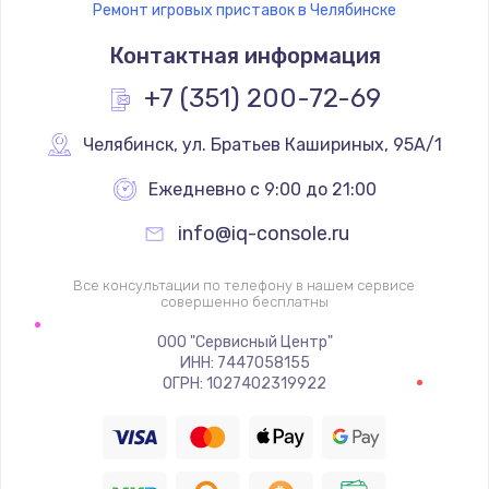
Ремонт игровых приставок в Челябинске
Замена термостата
Контактная информация
1200 руб.
Заказать
+7 (351) 200-72-69
Замена реле
Челябинск
,
 ул. Братьев Кашириных, 95А/1
1000 руб.
Ежедневно с 9:00 до 21:00
Заказать
info@iq-console.ru
Замена термопредохранителя
Все консультации по телефону в нашем сервисе
700 руб.
совершенно бесплатны
Заказать
ООО "Сервисный Центр"
ИНН: 7447058155
ОГРН: 1027402319922
Замена ТЭНа
2500 руб.
Заказать