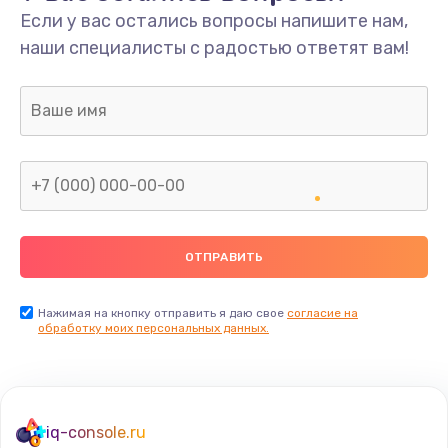
Если у вас остались вопросы напишите нам,
Замена/Pемонт карбюратора
наши специалисты с радостью ответят вам!
1300 руб.
Заказать
Ремонт капиллярной трубки
400 руб.
Заказать
Замена блока питания
1000 руб.
Заказать
Нажимая на кнопку отправить я даю свое
согласие на
обработку моих персональных данных.
Прошивка / разблокировка
900 руб.
Заказать
iq-console.ru