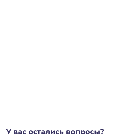
Ремонт цепи питания
2500 руб.
Заказать
Замена видеоадаптера (видеокарты)
1800 руб.
Заказать
Замена, перепайка чипа
1300 руб.
Заказать
Замена HDMI-разъема
650 руб.
Заказать
У вас остались вопросы?