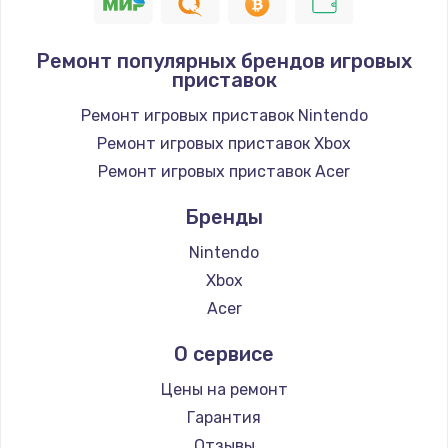
Замена шнура
1400 руб.
Ремонт популярных брендов игровых
приставок
Заказать
Ремонт игровых приставок Nintendo
Замена / ремонт электронного модуля
Ремонт игровых приставок Xbox
управления
Ремонт игровых приставок Acer
600 руб.
Заказать
Бренды
Nintendo
Замена конфорки
Xbox
1100 руб.
Acer
Заказать
О сервисе
Замена платы сенсора
Цены на ремонт
900 руб.
Гарантия
Заказать
Отзывы