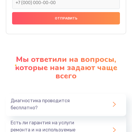
Замена праймера
1000 руб.
Заказать
Ремонт материнской платы
4500 руб.
Мы ответили на вопросы,
Заказать
которые нам задают чаще
всего
Профилактическая чистка
1000 руб.
Заказать
Диагностика проводится
бесплатно?
Прошивка BIOS
1920 руб.
Есть ли гарантия на услуги
Заказать
ремонта и на используемые