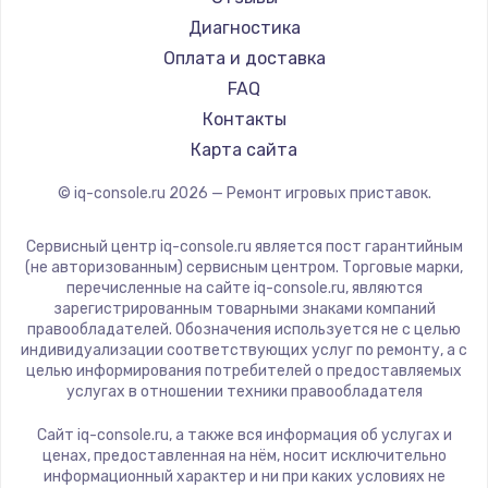
Диагностика
Замена регулятора режимов конфорки
Оплата и доставка
900 руб.
FAQ
Заказать
Контакты
Карта сайта
Замена сенсорного датчика
1300 руб.
© iq-console.ru
2026
— Ремонт игровых приставок.
Заказать
Сервисный центр iq-console.ru является пост гарантийным
(не авторизованным) сервисным центром. Торговые марки,
Замена сигнальной лампы
перечисленные на сайте iq-console.ru, являются
1200 руб.
зарегистрированным товарными знаками компаний
правообладателей. Обозначения используется не с целью
Заказать
индивидуализации соответствующих услуг по ремонту, а с
целью информирования потребителей о предоставляемых
услугах в отношении техники правообладателя
Замена системной платы
1500 руб.
Сайт iq-console.ru, а также вся информация об услугах и
ценах, предоставленная на нём, носит исключительно
Заказать
информационный характер и ни при каких условиях не