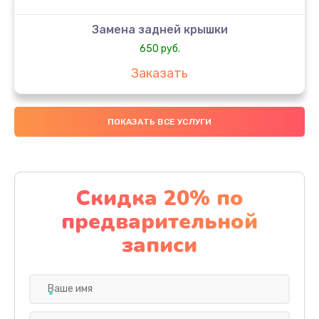
Замена задней крышки
650 руб.
Заказать
Замена аккумулятора
ПОКАЗАТЬ ВСЕ УСЛУГИ
4000 руб.
Заказать
Замена материнской платы
Скидка 20% по
1100 руб.
предварительной
Заказать
записи
Замена масла
750 руб.
Заказать