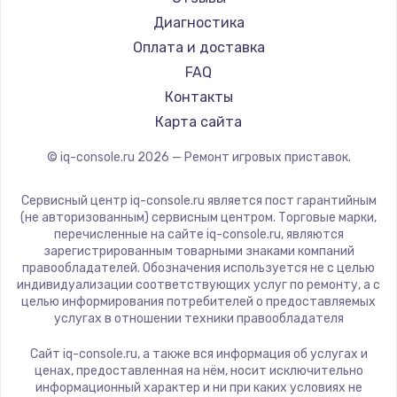
Диагностика
Замена регулятора режимов конфорки
Оплата и доставка
900 руб.
FAQ
Заказать
Контакты
Карта сайта
Замена сенсорного датчика
1300 руб.
© iq-console.ru
2026
— Ремонт игровых приставок.
Заказать
Сервисный центр iq-console.ru является пост гарантийным
(не авторизованным) сервисным центром. Торговые марки,
Замена сигнальной лампы
перечисленные на сайте iq-console.ru, являются
1200 руб.
зарегистрированным товарными знаками компаний
правообладателей. Обозначения используется не с целью
Заказать
индивидуализации соответствующих услуг по ремонту, а с
целью информирования потребителей о предоставляемых
услугах в отношении техники правообладателя
Замена системной платы
1500 руб.
Сайт iq-console.ru, а также вся информация об услугах и
ценах, предоставленная на нём, носит исключительно
Заказать
информационный характер и ни при каких условиях не