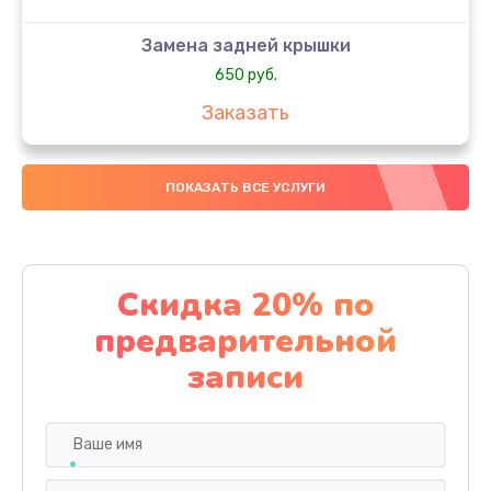
Замена задней крышки
650 руб.
Заказать
Замена аккумулятора
ПОКАЗАТЬ ВСЕ УСЛУГИ
4000 руб.
Заказать
Замена материнской платы
Скидка 20% по
1100 руб.
предварительной
Заказать
записи
Замена масла
750 руб.
Заказать