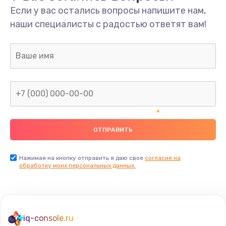
Если у вас остались вопросы напишите нам,
Замена/Pемонт карбюратора
наши специалисты с радостью ответят вам!
1300 руб.
Заказать
Ремонт капиллярной трубки
400 руб.
Заказать
Замена блока питания
1000 руб.
Заказать
Нажимая на кнопку отправить я даю свое
согласие на
обработку моих персональных данных.
Прошивка / разблокировка
900 руб.
Заказать
iq-console.ru