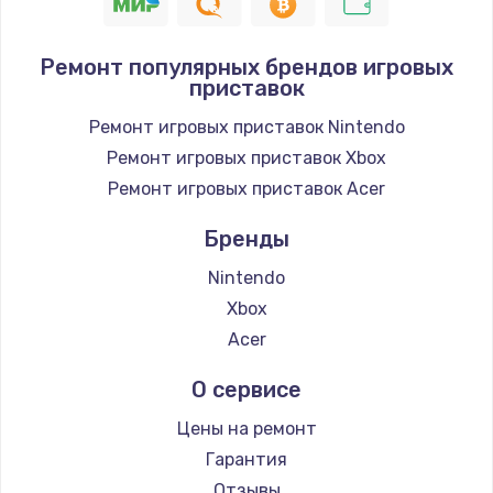
Замена шнура
1400 руб.
Ремонт популярных брендов игровых
приставок
Заказать
Ремонт игровых приставок Nintendo
Замена / ремонт электронного модуля
Ремонт игровых приставок Xbox
управления
Ремонт игровых приставок Acer
600 руб.
Заказать
Бренды
Nintendo
Замена конфорки
Xbox
1100 руб.
Acer
Заказать
О сервисе
Замена платы сенсора
Цены на ремонт
900 руб.
Гарантия
Заказать
Отзывы