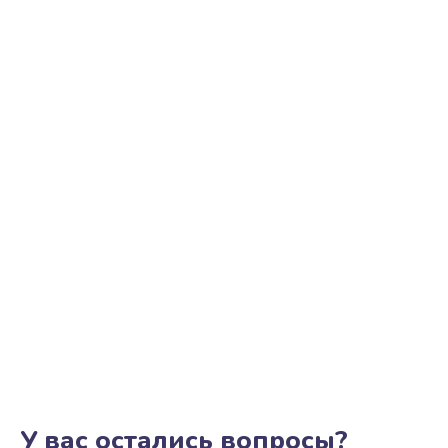
Ремонт цепи питания
2500 руб.
Заказать
Замена видеоадаптера (видеокарты)
1800 руб.
Заказать
Замена, перепайка чипа
1300 руб.
Заказать
Замена HDMI-разъема
650 руб.
Заказать
У вас остались вопросы?