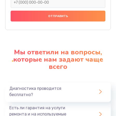
Замена праймера
1000 руб.
Заказать
Ремонт материнской платы
4500 руб.
Мы ответили на вопросы,
Заказать
которые нам задают чаще
всего
Профилактическая чистка
1000 руб.
Заказать
Диагностика проводится
бесплатно?
Прошивка BIOS
1920 руб.
Есть ли гарантия на услуги
Заказать
ремонта и на используемые