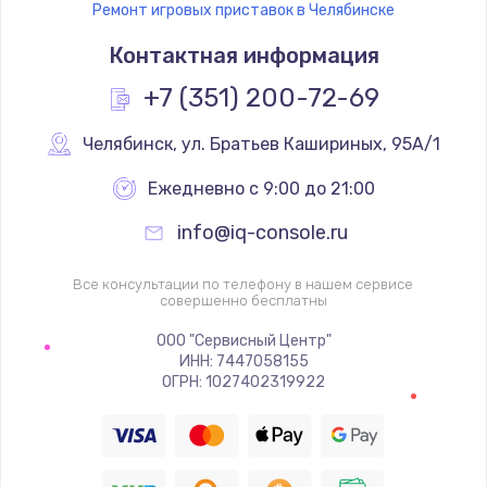
Ремонт игровых приставок в Челябинске
Замена термостата
Контактная информация
1200 руб.
Заказать
+7 (351) 200-72-69
Замена реле
Челябинск
,
 ул. Братьев Кашириных, 95А/1
1000 руб.
Ежедневно с 9:00 до 21:00
Заказать
info@iq-console.ru
Замена термопредохранителя
Все консультации по телефону в нашем сервисе
700 руб.
совершенно бесплатны
Заказать
ООО "Сервисный Центр"
ИНН: 7447058155
ОГРН: 1027402319922
Замена ТЭНа
2500 руб.
Заказать