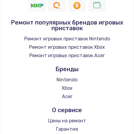
Замена шнура
1400 руб.
Ремонт популярных брендов игровых
приставок
Заказать
Ремонт игровых приставок Nintendo
Замена / ремонт электронного модуля
Ремонт игровых приставок Xbox
управления
Ремонт игровых приставок Acer
600 руб.
Заказать
Бренды
Nintendo
Замена конфорки
Xbox
1100 руб.
Acer
Заказать
О сервисе
Замена платы сенсора
Цены на ремонт
900 руб.
Гарантия
Заказать