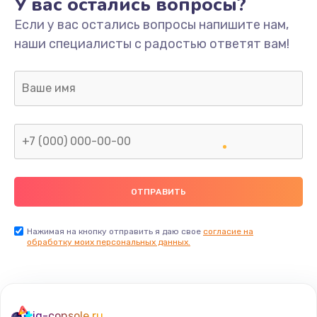
У вас остались вопросы?
Если у вас остались вопросы напишите нам,
Замена/Pемонт карбюратора
наши специалисты с радостью ответят вам!
1300 руб.
Заказать
Ремонт капиллярной трубки
400 руб.
Заказать
Замена блока питания
1000 руб.
Заказать
Нажимая на кнопку отправить я даю свое
согласие на
обработку моих персональных данных.
Прошивка / разблокировка
900 руб.
Заказать
iq-console.ru