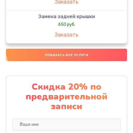
Заказать
Замена задней крышки
650 руб.
Заказать
Замена аккумулятора
ПОКАЗАТЬ ВСЕ УСЛУГИ
4000 руб.
Заказать
Замена материнской платы
Скидка 20% по
1100 руб.
предварительной
Заказать
записи
Замена масла
750 руб.