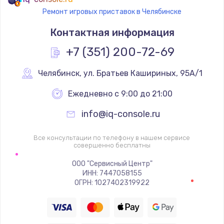
Ремонт игровых приставок в Челябинске
Замена термостата
Контактная информация
1200 руб.
Заказать
+7 (351) 200-72-69
Замена реле
Челябинск
,
 ул. Братьев Кашириных, 95А/1
1000 руб.
Ежедневно с 9:00 до 21:00
Заказать
info@iq-console.ru
Замена термопредохранителя
Все консультации по телефону в нашем сервисе
700 руб.
совершенно бесплатны
Заказать
ООО "Сервисный Центр"
ИНН: 7447058155
ОГРН: 1027402319922
Замена ТЭНа
2500 руб.
Заказать