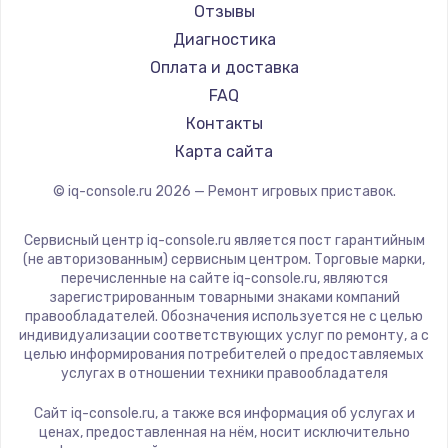
Отзывы
Диагностика
Замена регулятора режимов конфорки
Оплата и доставка
900 руб.
FAQ
Заказать
Контакты
Карта сайта
Замена сенсорного датчика
1300 руб.
© iq-console.ru
2026
— Ремонт игровых приставок.
Заказать
Сервисный центр iq-console.ru является пост гарантийным
(не авторизованным) сервисным центром. Торговые марки,
Замена сигнальной лампы
перечисленные на сайте iq-console.ru, являются
1200 руб.
зарегистрированным товарными знаками компаний
правообладателей. Обозначения используется не с целью
Заказать
индивидуализации соответствующих услуг по ремонту, а с
целью информирования потребителей о предоставляемых
услугах в отношении техники правообладателя
Замена системной платы
1500 руб.
Сайт iq-console.ru, а также вся информация об услугах и
ценах, предоставленная на нём, носит исключительно
Заказать