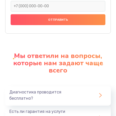
Заказать
Замена праймера
1000 руб.
Заказать
Ремонт материнской платы
4500 руб.
Мы ответили на вопросы,
Заказать
которые нам задают чаще
всего
Профилактическая чистка
1000 руб.
Заказать
Диагностика проводится
бесплатно?
Прошивка BIOS
1920 руб.
Есть ли гарантия на услуги
Заказать