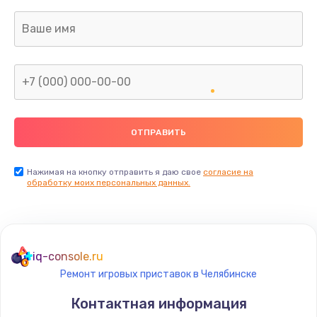
Заказать
Ремонт капиллярной трубки
400 руб.
Заказать
Замена блока питания
1000 руб.
Заказать
Нажимая на кнопку отправить я даю свое
согласие на
обработку моих персональных данных.
Прошивка / разблокировка
900 руб.
Заказать
iq-console.ru
Ремонт игровых приставок в Челябинске
Замена термостата
Контактная информация
1200 руб.