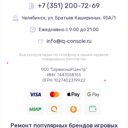
Заказать
+7 (351) 200-72-69
Замена реле
Челябинск
,
 ул. Братьев Кашириных, 95А/1
1000 руб.
Ежедневно с 9:00 до 21:00
Заказать
info@iq-console.ru
Замена термопредохранителя
Все консультации по телефону в нашем сервисе
700 руб.
совершенно бесплатны
Заказать
ООО "Сервисный Центр"
ИНН: 7447058155
ОГРН: 1027402319922
Замена ТЭНа
2500 руб.
Заказать
Замена шнура
1400 руб.
Ремонт популярных брендов игровых