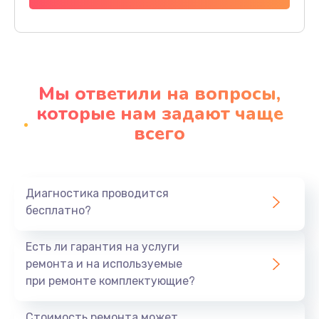
Заказать
Ремонт материнской платы
4500 руб.
Мы ответили на вопросы,
Заказать
которые нам задают чаще
всего
Профилактическая чистка
1000 руб.
Заказать
Диагностика проводится
бесплатно?
Прошивка BIOS
1920 руб.
Есть ли гарантия на услуги
Заказать
ремонта и на используемые
при ремонте комплектующие?
Замена северного моста
1440 руб.
Стоимость ремонта может