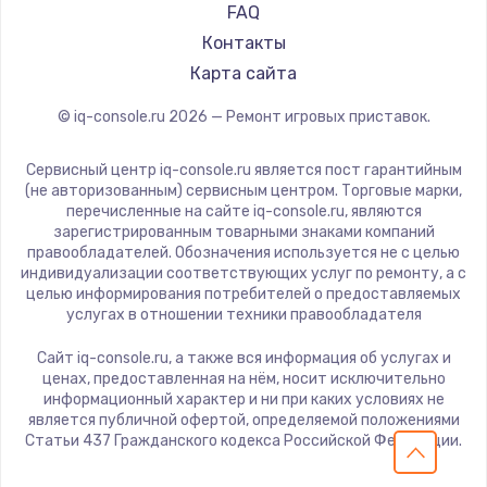
FAQ
Заказать
Контакты
Карта сайта
Замена сенсорного датчика
1300 руб.
© iq-console.ru
2026
— Ремонт игровых приставок.
Заказать
Сервисный центр iq-console.ru является пост гарантийным
(не авторизованным) сервисным центром. Торговые марки,
Замена сигнальной лампы
перечисленные на сайте iq-console.ru, являются
1200 руб.
зарегистрированным товарными знаками компаний
правообладателей. Обозначения используется не с целью
Заказать
индивидуализации соответствующих услуг по ремонту, а с
целью информирования потребителей о предоставляемых
услугах в отношении техники правообладателя
Замена системной платы
1500 руб.
Сайт iq-console.ru, а также вся информация об услугах и
ценах, предоставленная на нём, носит исключительно
Заказать
информационный характер и ни при каких условиях не
является публичной офертой, определяемой положениями
Замена температурного датчика
Статьи 437 Гражданского кодекса Российской Федерации.
2500 руб.