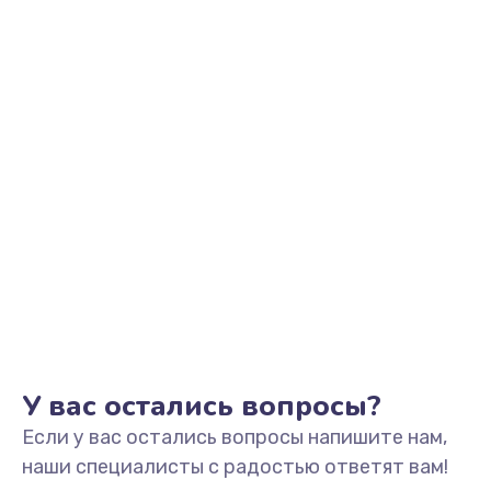
Заказать
Замена видеоадаптера (видеокарты)
1800 руб.
Заказать
Замена, перепайка чипа
1300 руб.
Заказать
Замена HDMI-разъема
650 руб.
Заказать
У вас остались вопросы?
Если у вас остались вопросы напишите нам,
Замена/Pемонт карбюратора
наши специалисты с радостью ответят вам!
1300 руб.