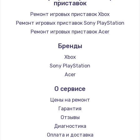
приставок
Заказать
Ремонт игровых приставок Xbox
Замена / ремонт электронного модуля
Ремонт игровых приставок Sony PlayStation
управления
Ремонт игровых приставок Acer
600 руб.
Заказать
Бренды
Xbox
Замена конфорки
Sony PlayStation
1100 руб.
Acer
Заказать
О сервисе
Замена платы сенсора
Цены на ремонт
900 руб.
Гарантия
Заказать
Отзывы
Диагностика
Замена регулятора режимов конфорки
Оплата и доставка
900 руб.