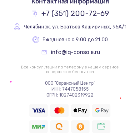
Контактная информация
1200 руб.
Заказать
+7 (351) 200-72-69
Замена реле
Челябинск
,
 ул. Братьев Кашириных, 95А/1
1000 руб.
Ежедневно с 9:00 до 21:00
Заказать
info@iq-console.ru
Замена термопредохранителя
Все консультации по телефону в нашем сервисе
700 руб.
совершенно бесплатны
Заказать
ООО "Сервисный Центр"
ИНН: 7447058155
ОГРН: 1027402319922
Замена ТЭНа
2500 руб.
Заказать
Замена шнура
1400 руб.