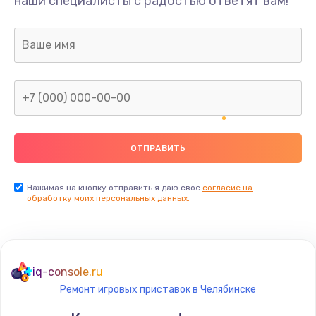
наши специалисты с радостью ответят вам!
1300 руб.
Заказать
Ремонт капиллярной трубки
400 руб.
Заказать
Замена блока питания
1000 руб.
Заказать
Нажимая на кнопку отправить я даю свое
согласие на
обработку моих персональных данных.
Прошивка / разблокировка
900 руб.
Заказать
iq-console.ru
Ремонт игровых приставок в Челябинске
Замена термостата