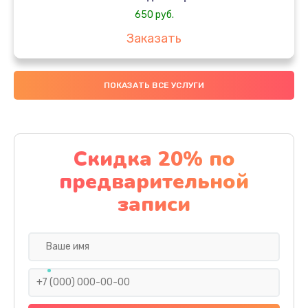
650 руб.
Заказать
Замена аккумулятора
ПОКАЗАТЬ ВСЕ УСЛУГИ
4000 руб.
Заказать
Замена материнской платы
Скидка 20% по
1100 руб.
предварительной
Заказать
записи
Замена масла
750 руб.
Заказать
Замена праймера