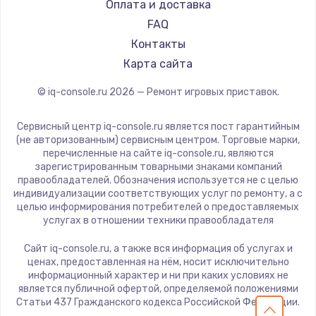
Оплата и доставка
900 руб.
FAQ
Заказать
Контакты
Карта сайта
Замена сенсорного датчика
1300 руб.
© iq-console.ru
2026
— Ремонт игровых приставок.
Заказать
Сервисный центр iq-console.ru является пост гарантийным
(не авторизованным) сервисным центром. Торговые марки,
Замена сигнальной лампы
перечисленные на сайте iq-console.ru, являются
1200 руб.
зарегистрированным товарными знаками компаний
правообладателей. Обозначения используется не с целью
Заказать
индивидуализации соответствующих услуг по ремонту, а с
целью информирования потребителей о предоставляемых
услугах в отношении техники правообладателя
Замена системной платы
1500 руб.
Сайт iq-console.ru, а также вся информация об услугах и
ценах, предоставленная на нём, носит исключительно
Заказать
информационный характер и ни при каких условиях не
является публичной офертой, определяемой положениями
Замена температурного датчика
Статьи 437 Гражданского кодекса Российской Федерации.