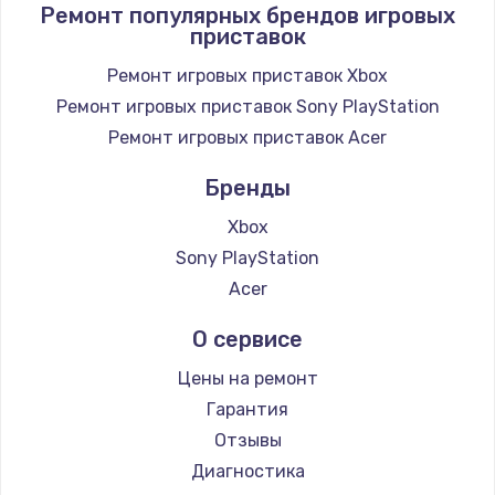
Ремонт популярных брендов игровых
приставок
Заказать
Ремонт игровых приставок Xbox
Замена / ремонт электронного модуля
Ремонт игровых приставок Sony PlayStation
управления
Ремонт игровых приставок Acer
600 руб.
Заказать
Бренды
Xbox
Замена конфорки
Sony PlayStation
1100 руб.
Acer
Заказать
О сервисе
Замена платы сенсора
Цены на ремонт
900 руб.
Гарантия
Заказать
Отзывы
Диагностика
Замена регулятора режимов конфорки