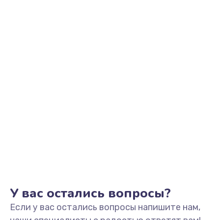
2500 руб.
Заказать
Замена видеоадаптера (видеокарты)
1800 руб.
Заказать
Замена, перепайка чипа
1300 руб.
Заказать
Замена HDMI-разъема
650 руб.
Заказать
У вас остались вопросы?
Если у вас остались вопросы напишите нам,
Замена/Pемонт карбюратора