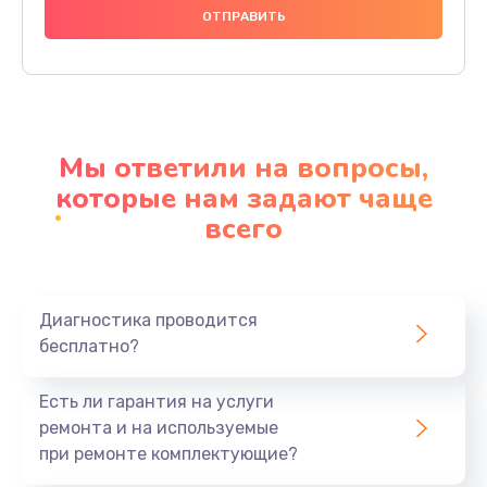
1000 руб.
Заказать
Ремонт материнской платы
4500 руб.
Мы ответили на вопросы,
Заказать
которые нам задают чаще
всего
Профилактическая чистка
1000 руб.
Заказать
Диагностика проводится
бесплатно?
Прошивка BIOS
1920 руб.
Есть ли гарантия на услуги
Заказать
ремонта и на используемые
при ремонте комплектующие?
Замена северного моста