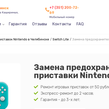
+7 (351) 200-72-
бинск
69
ев Кашириных,
Мобильный номер
и
Гарантия
Отзывы
Контакты
FAQ
иставок Nintendo в Челябинске
/
Switch Lite
/
Замена предохраните
Замена предохран
приставки Nintend
Ремонт игровых приставок от 50 рубл
Экспресс-ремонт до 2 часов;
Гарантия - до 3-х лет;