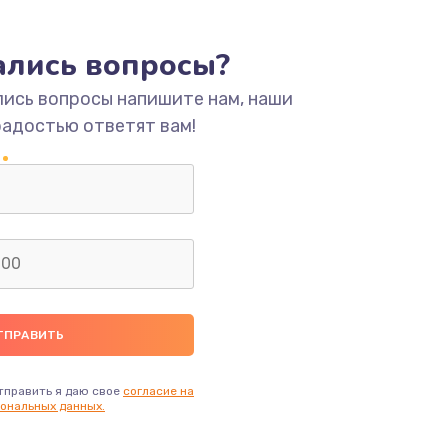
ать
тались вопросы?
ать
лись вопросы напишите нам, наши
радостью ответят вам!
ать
ать
ать
ать
ать
тправить я даю свое
согласие на
ональных данных.
ать