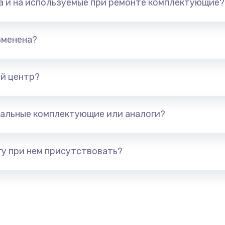
та и на используемые при ремонте комплектующие?
арты)
1800 руб.
Заказ
1300 руб.
Заказ
зменена?
650 руб.
Заказ
й центр?
1300 руб.
Заказ
альные комплектующие или аналоги?
400 руб.
Заказ
1000 руб.
Заказ
у при нем присутствовать?
900 руб.
Заказ
1200 руб.
Заказ