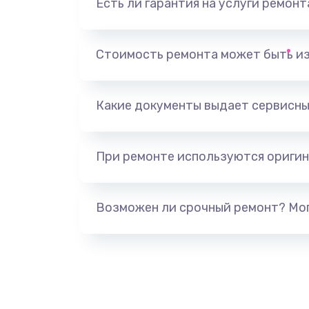
Есть ли гарантия на услуги ремон
Замена видеоадаптера (видеок
Замена, перепайка чипа
Стоимость ремонта может быть и
Замена HDMI-разъема
Какие документы выдает сервисны
Замена/Pемонт карбюратора
При ремонте используются оригин
Ремонт капиллярной трубки
Замена блока питания
Возможен ли срочный ремонт? Мог
Прошивка / разблокировка
Замена термостата