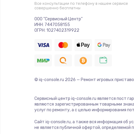
Прошивка
Все консультации по телефону в нашем сервисе
совершенно бесплатны
Ремонт платы электроники
ООО "Сервисный Центр"
ИНН: 7447058155
ОГРН: 1027402319922
Комплексная чистка
Замена датчиков
Замена шнура питания
© iq-console.ru
2026
— Ремонт игровых приставо
Ремонт кнопки
Сервисный центр iq-console.ru является пост га
Настройка
являются зарегистрированным товарными знака
услуг по ремонту, а с целью информирования п
Ремонт корпуса
Сайт iq-console.ru, а также вся информация об 
не является публичной офертой, определяемой 