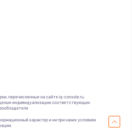
ать
ать
ать
ать
ать
ать
и, перечисленные на сайте iq-console.ru,
ать
с целью индивидуализации соответствующих
авообладателя
ать
нформационный характер и ни при каких условиях
рации.