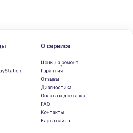
ать
ать
ды
О сервисе
ать
Цены на ремонт
ать
ayStation
Гарантия
Отзывы
ать
Диагностика
Оплата и доставка
ать
FAQ
Контакты
ать
Карта сайта