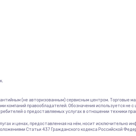
1400 руб.
Заказ
1400 руб.
Заказ
580 руб.
Заказ
500 руб.
Заказ
1000 руб.
Заказ
к.
700 руб.
Заказ
рантийным (не авторизованным) сервисным центром. Торговые марк
600 руб.
Заказ
ми компаний правообладателей. Обозначения используется не 
отребителей о предоставляемых услугах в отношении техники пр
850 руб.
Заказ
услугах и ценах, предоставленная на нём, носит исключительно и
положениями Статьи 437 Гражданского кодекса Российской Феде