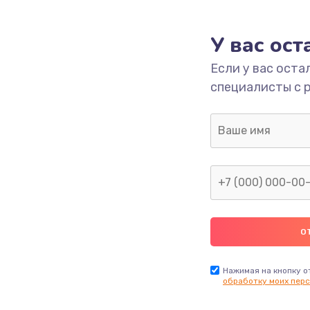
1000 руб.
Заказ
У вас ос
700 руб.
Заказ
Если у вас оста
специалисты с 
2500 руб.
Заказ
1400 руб.
Заказ
модуля
600 руб.
Заказ
1100 руб.
Заказ
900 руб.
Заказ
Нажимая на кнопку о
обработку моих перс
нфорки
900 руб.
Заказ