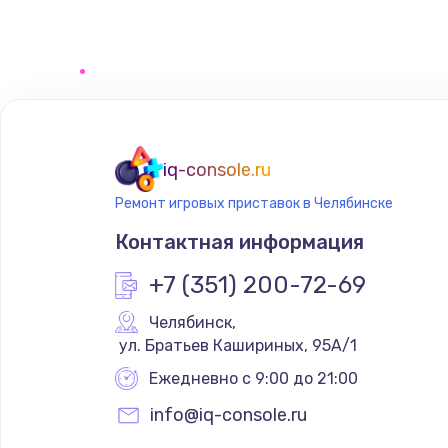
Замена сенсорного датчика
Замена сигнальной лампы
Замена системной платы
iq-console.ru
Ремонт игровых приставок в Челябинске
Замена температурного датчик
Контактная информация
Замена электроконфорки
+7 (351) 200-72-69
Челябинск
,
Техобслуживание
 ул. Братьев Кашириных, 95А/1
Ежедневно с 9:00 до 21:00
Установка / подключение / дем
info@iq-console.ru