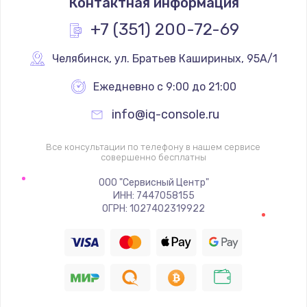
Контактная информация
1200 руб.
Заказать
+7 (351) 200-72-69
Замена реле
Челябинск
,
 ул. Братьев Кашириных, 95А/1
1000 руб.
Ежедневно с 9:00 до 21:00
Заказать
info@iq-console.ru
Замена термопредохранителя
Все консультации по телефону в нашем сервисе
700 руб.
совершенно бесплатны
Заказать
ООО "Сервисный Центр"
ИНН: 7447058155
ОГРН: 1027402319922
Замена ТЭНа
2500 руб.
Заказать
Замена шнура
1400 руб.