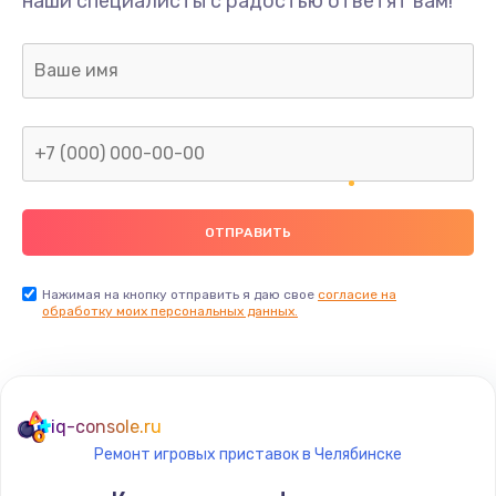
наши специалисты с радостью ответят вам!
1300 руб.
Заказать
Ремонт капиллярной трубки
400 руб.
Заказать
Замена блока питания
1000 руб.
Заказать
Нажимая на кнопку отправить я даю свое
согласие на
обработку моих персональных данных.
Прошивка / разблокировка
900 руб.
Заказать
iq-console.ru
Ремонт игровых приставок в Челябинске
Замена термостата