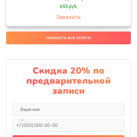
650 руб.
Заказать
Замена аккумулятора
ПОКАЗАТЬ ВСЕ УСЛУГИ
4000 руб.
Заказать
Замена материнской платы
Скидка 20% по
1100 руб.
предварительной
Заказать
записи
Замена масла
750 руб.
Заказать
Замена праймера