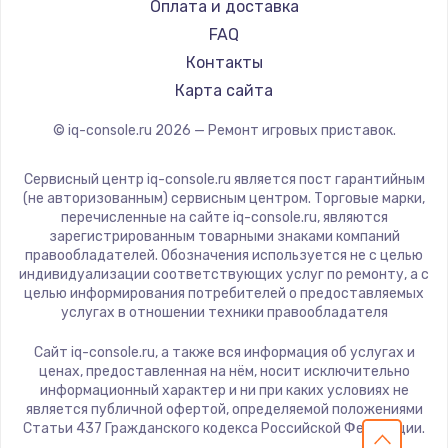
Оплата и доставка
900 руб.
FAQ
Заказать
Контакты
Карта сайта
Замена сенсорного датчика
1300 руб.
© iq-console.ru
2026
— Ремонт игровых приставок.
Заказать
Сервисный центр iq-console.ru является пост гарантийным
(не авторизованным) сервисным центром. Торговые марки,
Замена сигнальной лампы
перечисленные на сайте iq-console.ru, являются
1200 руб.
зарегистрированным товарными знаками компаний
правообладателей. Обозначения используется не с целью
Заказать
индивидуализации соответствующих услуг по ремонту, а с
целью информирования потребителей о предоставляемых
услугах в отношении техники правообладателя
Замена системной платы
1500 руб.
Сайт iq-console.ru, а также вся информация об услугах и
ценах, предоставленная на нём, носит исключительно
Заказать
информационный характер и ни при каких условиях не
является публичной офертой, определяемой положениями
Замена температурного датчика
Статьи 437 Гражданского кодекса Российской Федерации.