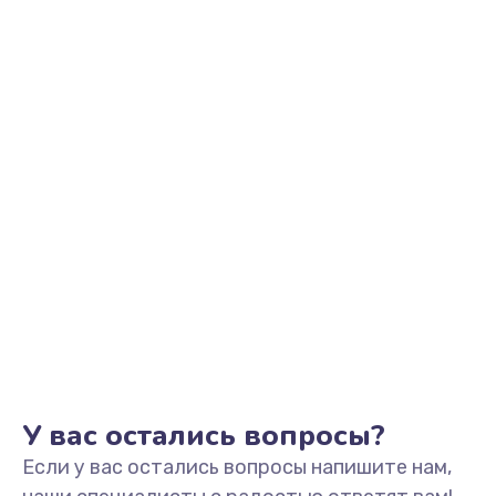
2500 руб.
Заказать
Замена видеоадаптера (видеокарты)
1800 руб.
Заказать
Замена, перепайка чипа
1300 руб.
Заказать
Замена HDMI-разъема
650 руб.
Заказать
У вас остались вопросы?
Если у вас остались вопросы напишите нам,
Замена/Pемонт карбюратора