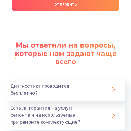
1000 руб.
Заказать
Ремонт материнской платы
4500 руб.
Мы ответили на вопросы,
Заказать
которые нам задают чаще
всего
Профилактическая чистка
1000 руб.
Заказать
Диагностика проводится
бесплатно?
Прошивка BIOS
1920 руб.
Есть ли гарантия на услуги
Заказать
ремонта и на используемые
при ремонте комплектующие?
Замена северного моста